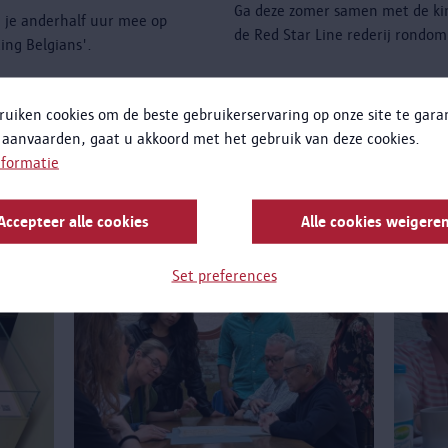
Ga deze zomer samen met de ki
ie je anderhalf uur mee op
de Red Star Line rederij rond
ing Belgians'.
ruiken cookies om de beste gebruikerservaring op onze site te gar
 aanvaarden, gaat u akkoord met het gebruik van deze cookies.
nformatie
Accepteer alle cookies
Alle cookies weigere
Set preferences