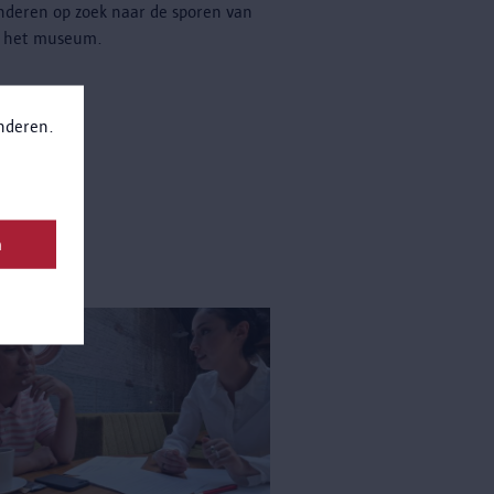
nderen op zoek naar de sporen van
om het museum.
anderen.
n