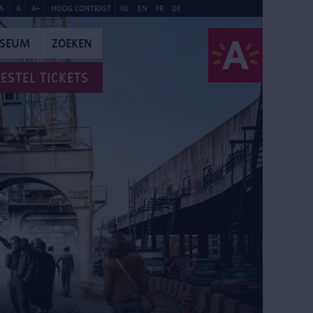
A-
A
A+
HOOG CONTRAST
NL
EN
FR
DE
USEUM
ZOEKEN
ESTEL TICKETS