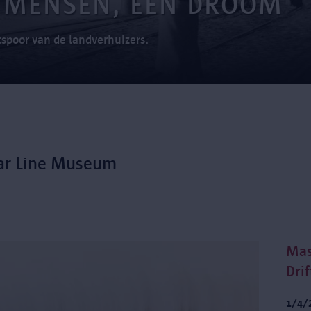
 MENSEN, ÉÉN DROOM
spoor van de landverhuizers.
tar Line Museum
Mas
Dri
1/4/