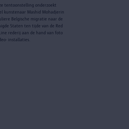
ze tentoonstelling onderzoekt
eel kunstenaar Mashid Mohadjerin
uliere Belgische migratie naar de
igde Staten ten tijde van de Red
Line rederij aan de hand van foto
deo- installaties.