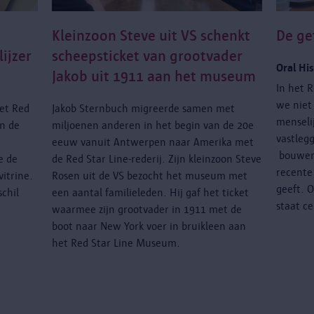
Kleinzoon Steve uit VS schenkt
De ge
lijzer
scheepsticket van grootvader
Oral Hi
Jakob uit 1911 aan het museum
In het 
we niet
het Red
Jakob Sternbuch migreerde samen met
menseli
n de
miljoenen anderen in het begin van de 20e
vastleg
eeuw vanuit Antwerpen naar Amerika met
bouwen 
e de
de Red Star Line-rederij. Zijn kleinzoon Steve
recente
itrine.
Rosen uit de VS bezocht het museum met
geeft. O
chil
een aantal familieleden. Hij gaf het ticket
staat ce
waarmee zijn grootvader in 1911 met de
boot naar New York voer in bruikleen aan
het Red Star Line Museum.