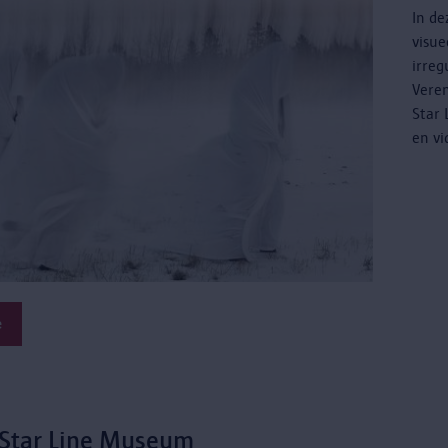
In de
visu
irreg
Veren
Star 
en vi
e
 Star Line Museum