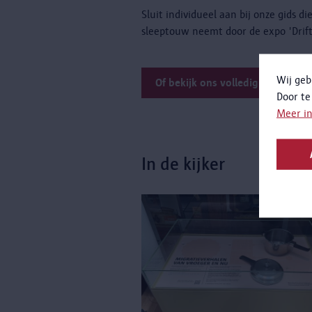
Sluit individueel aan bij onze gids d
sleeptouw neemt door de expo 'Drift
Wij geb
Of bekijk ons volledig aanbod
Door te
Meer i
In de kijker