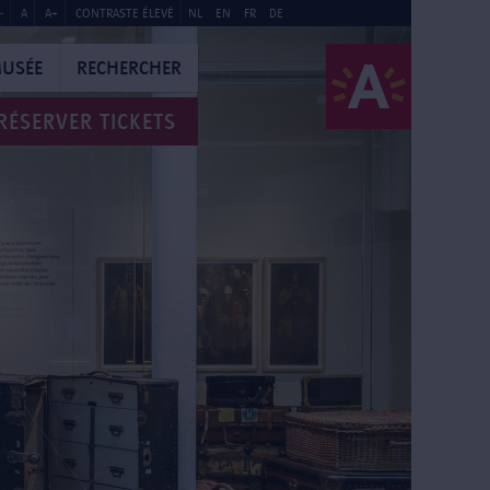
-
A
A+
CONTRASTE ÉLEVÉ
NL
EN
FR
DE
MUSÉE
RECHERCHER
RÉSERVER TICKETS