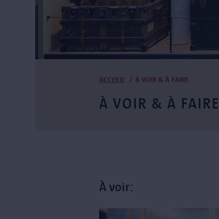
Fil
ACCUEIL
À VOIR & À FAIRE
d'Ariane
À VOIR & À FAIR
À voir: