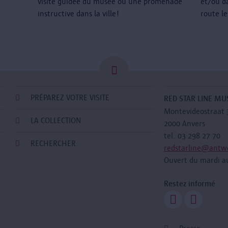
visite guidée du musée ou une promenade
et/ou da
instructive dans la ville!
route le
PRÉPAREZ VOTRE VISITE
RED STAR LINE M
Montevideostraat 
LA COLLECTION
2000 Anvers
tel. 03 298 27 70
RECHERCHER
redstarline@antw
Ouvert du mardi a
Restez informé