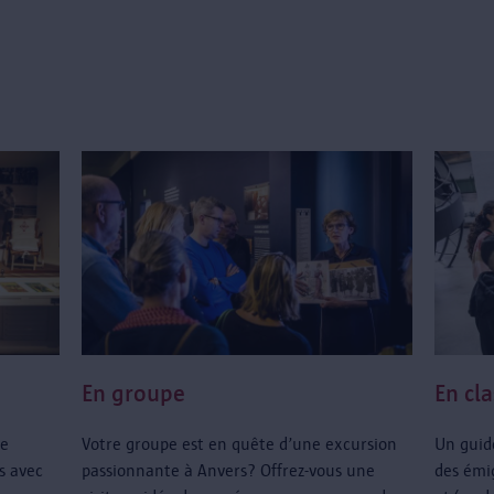
En groupe
En cl
te
Votre groupe est en quête d’une excursion
Un guide
es avec
passionnante à Anvers? Offrez-vous une
des émi