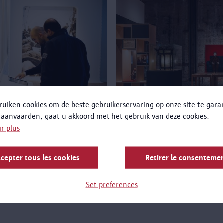
ruiken cookies om de beste gebruikerservaring op onze site te gar
 aanvaarden, gaat u akkoord met het gebruik van deze cookies.
ir plus
Expositions temporair
cepter tous les cookies
Retirer le consenteme
rions étonnés de leurs récits.
Le musée organise également de
encé ici leur voyage à bord
Loods', l’ancien hangar à baga
Set preferences
Line. Découvrez le musée pas à
Star Line.