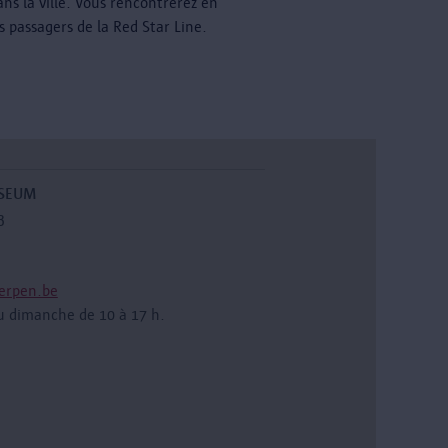
ns la ville. Vous rencontrerez en
s passagers de la Red Star Line.
USEUM
3
erpen.be
u dimanche de 10 à 17 h.