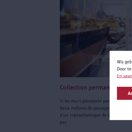
Wij geb
Door te
En savo
Collection permanente
Ac
Si les murs pouvaient parler, nous se
Deux millions de passagers ont comm
d’un transatlantique de la Red Star 
pas.