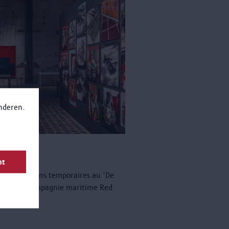
anderen.
es
nt
s expositions temporaires au 'De
ges de la compagnie maritime Red