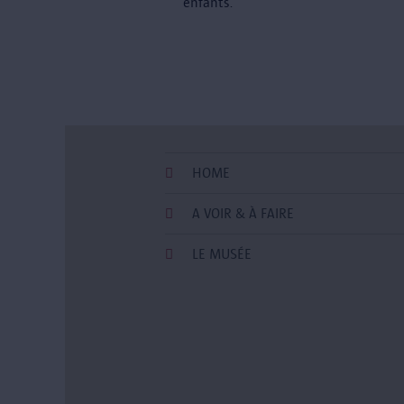
enfants.
HOME
A VOIR & À FAIRE
LE MUSÉE