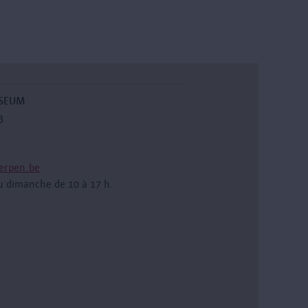
USEUM
3
erpen.be
u dimanche de 10 à 17 h.