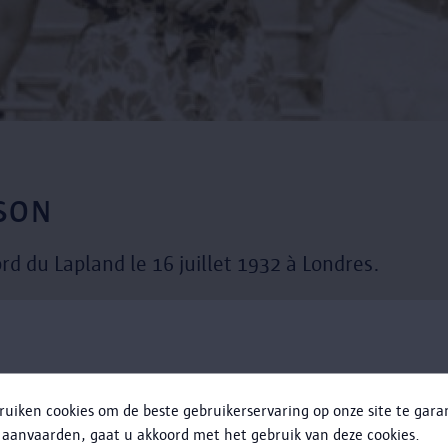
SON
 du Lapland le 16 juillet 1932 à Londres.
tue une croisière passant par l'Afrique, l'Espagne, Gibraltar 
ruiken cookies om de beste gebruikerservaring op onze site te gar
ations sur la personne de Mme Anderson, mais elle nous a l
 aanvaarden, gaat u akkoord met het gebruik van deze cookies.