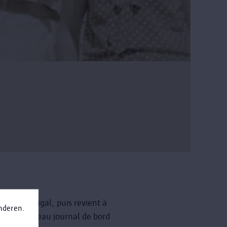
et le Portugal, puis revient à
anderen.
aissé un beau journal de bord