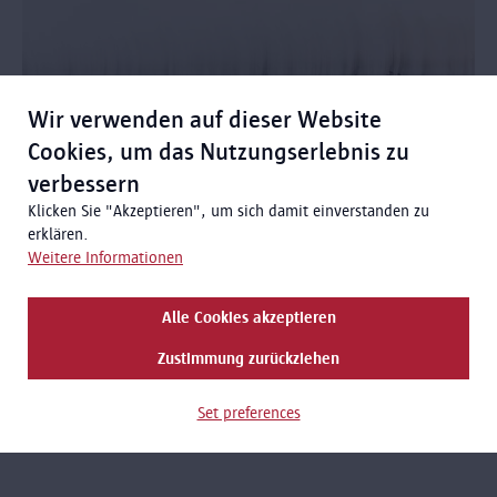
Wir verwenden auf dieser Website
Cookies, um das Nutzungserlebnis zu
verbessern
Klicken Sie "Akzeptieren", um sich damit einverstanden zu
erklären.
TEMPORÄRE AUSSTELLUNG
Weitere Informationen
Mashid Mohadjerin - Drifting Belgians
Alle Cookies akzeptieren
1/4/2026 - 30/8/2026
Zustimmung zurückziehen
In dieser Ausstellung untersucht die visuelle Künstlerin Mashid
Mohadjerin die irreguläre Migration belgischer Staatsbürger in
Set preferences
die Vereinigten Staaten zur Zeit der Reederei Red Star Line
anhand von Foto- und Videoinstallationen.