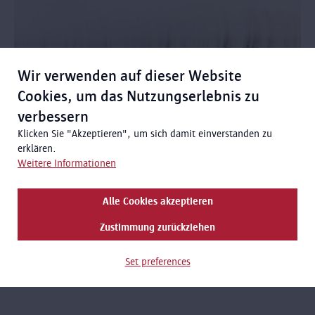
Wir verwenden auf dieser Website
Cookies, um das Nutzungserlebnis zu
verbessern
Klicken Sie "Akzeptieren", um sich damit einverstanden zu
erklären.
TEMPORÄRE AUSSTELLUNG
Weitere Informationen
Mashid Mohadjerin - Drifting Belgians
Alle Cookies akzeptieren
1/4/2026 - 30/8/2026
Zustimmung zurückziehen
In dieser Ausstellung untersucht die visuelle Künstlerin Mashid
Mohadjerin die irreguläre Migration belgischer Staatsbürger in
Set preferences
die Vereinigten Staaten zur Zeit der Reederei Red Star Line
anhand von Foto- und Videoinstallationen.