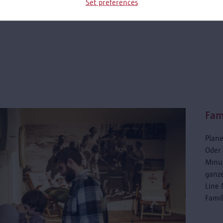
Set preferences
Fam
Plane
Oder 
Minut
ganze
Line 
Famil