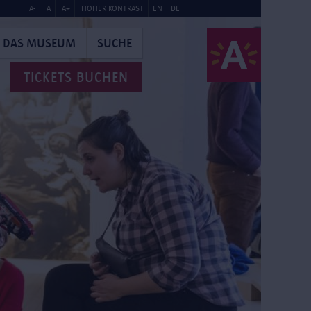
A-
A
A+
HOHER KONTRAST
EN
DE
DAS MUSEUM
SUCHE
TICKETS BUCHEN