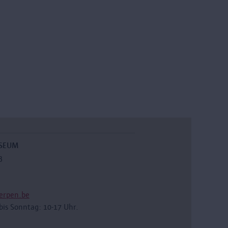
USEUM
3
erpen.be
bis Sonntag: 10-17 Uhr.