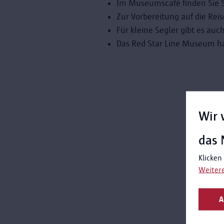
Im Museumscafé finden Sie Sp
Zur Vorbereitung auf die Rei
Für kleine Segler gibt es a
Das Red Star Line Museum hat
Wir 
das 
Klicken
Weiter
A