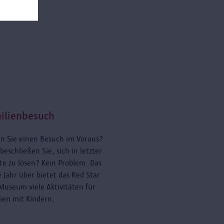
ilienbesuch
n Sie einen Besuch im Voraus?
beschließen Sie, sich in letzter
e zu lösen? Kein Problem. Das
 Jahr über bietet das Red Star
Museum viele Aktivitäten für
ien mit Kindern.