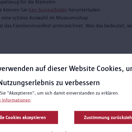
ielzeug für die Kleinsten.
se können Sie
hier Ausmalbilder
herunterladen.
uch eine schöne Auswahl im Museumsshop.
 das Familienmanifest unterzeichnet. Was das bedeutet, wir
verwenden auf dieser Website Cookies, 
Nutzungserlebnis zu verbessern
 Sie "Akzeptieren", um sich damit einverstanden zu erklären.
e Informationen
lle Cookies akzeptieren
Zustimmung zurückzie