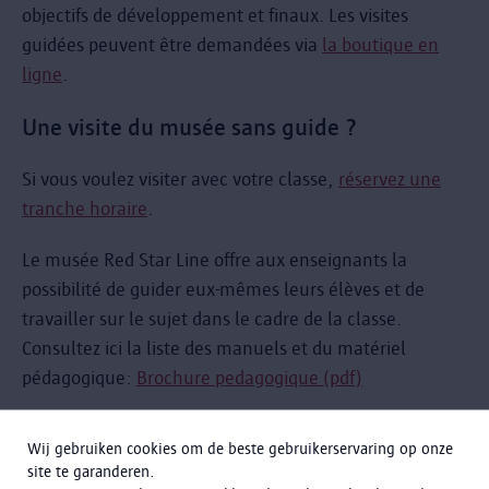
objectifs de développement et finaux. Les visites
guidées peuvent être demandées via
la boutique en
ligne
.
Une visite du musée sans guide ?
Si vous voulez visiter avec votre classe,
réservez une
tranche horaire
.
Le musée Red Star Line offre aux enseignants la
possibilité de guider eux-mêmes leurs élèves et de
travailler sur le sujet dans le cadre de la classe.
Consultez ici la liste des manuels et du matériel
pédagogique:
Brochure pedagogique (pdf)
Important :
Wij gebruiken cookies om de beste gebruikerservaring op onze
site te garanderen.
Veuillez arriver à temps pour que la visite puisse