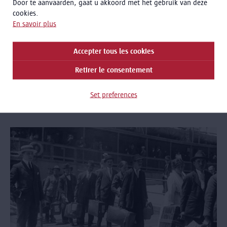
Door te aanvaarden, gaat u akkoord met het gebruik van deze
effectivement commencer à l'heure de départ.
cookies.
En savoir plus
Contact (questions supplémentaires et exceptions)
Accepter tous les cookies
booking@antwerpen.be
Retirer le consentement
03 339 47 00 (uniquement pendant les heures de
bureau)
Set preferences