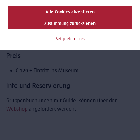
Dauer: 90 Minuten
Alle Cookies akzeptieren
15 Teilnehmer pro Führer
Sprachen:
Zustimmung zurückziehen
Niederländisch/Französisch/Englisch/Deutsch/ander
Set preferences
Sprachen auf Anfrage
Preis
€ 120 + Eintritt ins Museum
Info und Reservierung
Gruppenbuchungen mit Guide können über den
Webshop
angefordert werden.