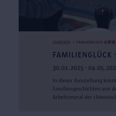
Pfadnavigation
STARTSEITE
FAMILIENGLÜCK 全家福
FAMILIENGLÜC
30.01.2025 - 04.05.20
In dieser Ausstellung konn
Familiengeschichten von d
Arbeitsmoral der chinesis