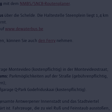
g
mit dem
NMBS/SNCB-Routenplaner
.
us
über die Schelde. Die Haltestelle Steenplein liegt 1,4 km
rnt.
auf
www.dewaterbus.be
en, können Sie auch
den Ferry
nehmen.
rage Montevideo (kostenpflichtig) in der Montevideostraat;
ums:
Parkmöglichkeiten auf der Straße (gebührenpflichtig,
en);
fgarage Q-Park Godefriduskaai (kostenpflichtig).
 gesamte Antwerpener Innenstadt und das Stadtviertel
rt ist. Fahrzeuge, die zu viel Ruß und Feinstaub ausstoßen,