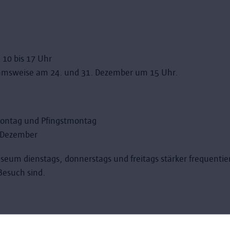
 10 bis 17 Uhr
hmsweise am 24. und 31. Dezember um 15 Uhr.
ontag und Pfingstmontag
. Dezember
useum dienstags, donnerstags und freitags stärker frequentie
Besuch sind.