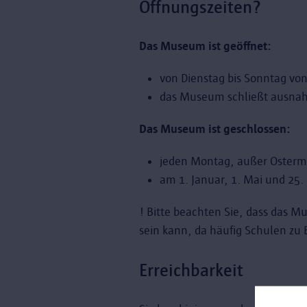
Öffnungszeiten?
Das Museum ist geöffnet:
von Dienstag bis Sonntag von
das Museum schließt ausna
Das Museum ist geschlossen:
jeden Montag, außer Osterm
am 1. Januar, 1. Mai und 25
! Bitte beachten Sie, dass das M
sein kann, da häufig Schulen zu 
Erreichbarkeit