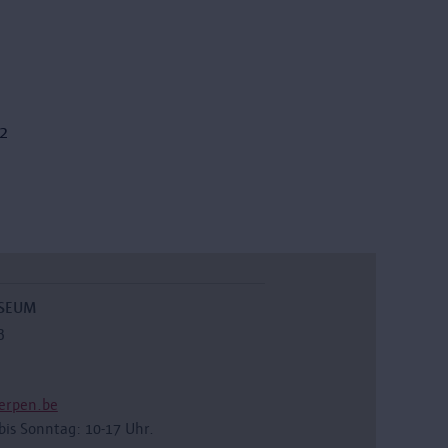
12
USEUM
3
erpen.be
bis Sonntag: 10-17 Uhr.