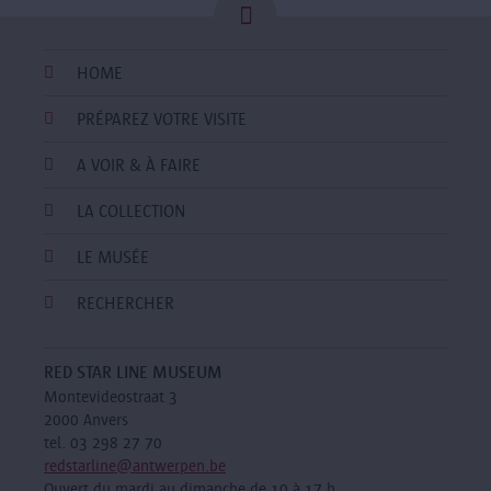
HOME
PRÉPAREZ VOTRE VISITE
A VOIR & À FAIRE
LA COLLECTION
LE MUSÉE
RECHERCHER
RED STAR LINE MUSEUM
Montevideostraat 3
2000 Anvers
tel. 03 298 27 70
redstarline@antwerpen.be
Ouvert du mardi au dimanche de 10 à 17 h.