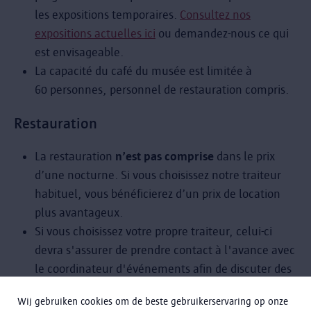
les expositions temporaires.
Consultez nos
expositions actuelles ici
ou demandez-nous ce qui
est envisageable.
La capacité du café du musée est limitée à
60 personnes, personnel de restauration compris.
Restauration
La restauration
n’est pas comprise
dans le prix
d’une nocturne. Si vous choisissez notre traiteur
habituel, vous bénéficierez d’un prix de location
plus avantageux.
Si vous choisissez votre propre traiteur, celui-ci
devra s'assurer de prendre contact à l'avance avec
le coordinateur d'événements afin de discuter des
possibilités. Certaines règles propres au musées
Wij gebruiken cookies om de beste gebruikerservaring op onze
doivent être prises en compte.
Important : le