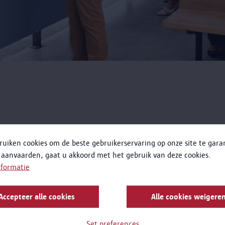
ent?
ruiken cookies om de beste gebruikerservaring op onze site te gar
 aanvaarden, gaat u akkoord met het gebruik van deze cookies.
nformatie
un je contact opnemen met
nadia.devree@antwerpen.be
/ +
Accepteer alle cookies
Alle cookies weigere
Set preferences
gen kun je contact opnemen met
press@visitantwerpen.be
.