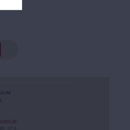
USEUM
3
erpen.be
10 - 17 u.