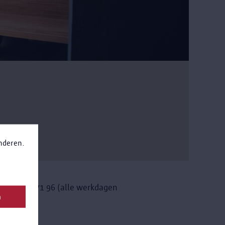
anderen.
32 475 36 71 96 (alle werkdagen
n