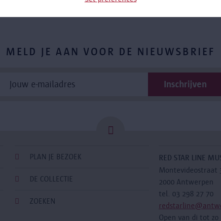
MELD JE AAN VOOR DE NIEUWSBRIEF
PLAN JE BEZOEK
RED STAR LINE M
Montevideostraat 
DE COLLECTIE
2000 Antwerpen
tel. 03 298 27 70
ZOEKEN
redstarline@antw
Open van di tot zo 