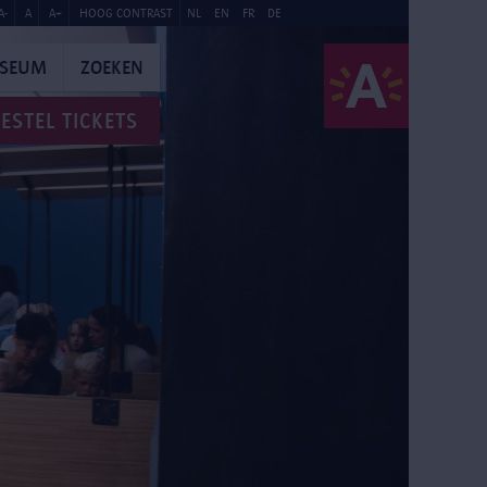
A-
A
A+
HOOG CONTRAST
NL
EN
FR
DE
USEUM
ZOEKEN
ESTEL TICKETS