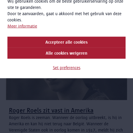
Wij gebruiken cookies om de beste gebruikerservaring op onze
landverhuizers achterna.
site te garanderen.
Door te aanvaarden, gaat u akkoord met het gebruik van deze
cookies.
Meer informatie
Accepteer alle cookies
Alle cookies weigeren
Set preferences
Roger Roels zit vast in Amerika
Roger Roels is zeeman. Wanneer de oorlog uitbreekt, is hij in
Amerika en kan hij niet terug naar België. Wanneer de
Verenigde Staten ook in oorlog komen in 1917, meldt hij zich