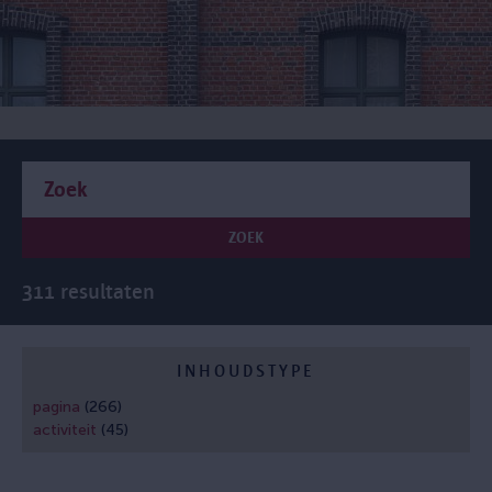
ZOEK
311 resultaten
INHOUDSTYPE
pagina
(266)
activiteit
(45)