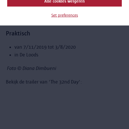
Alle cookies weigeren
één van de geïnterviewden, Saïf ‘Dumuzy’ Lama’a,
maakte over zijn vlucht uit Mosul over de Middellandse
Set preferences
Zee en de Balkan route in 2015.
Praktisch
van 7/11/2019 tot 3/8/2020
in De Loods
Foto © Diana Dimbueni
Bekijk de trailer van 'The 32nd Day':