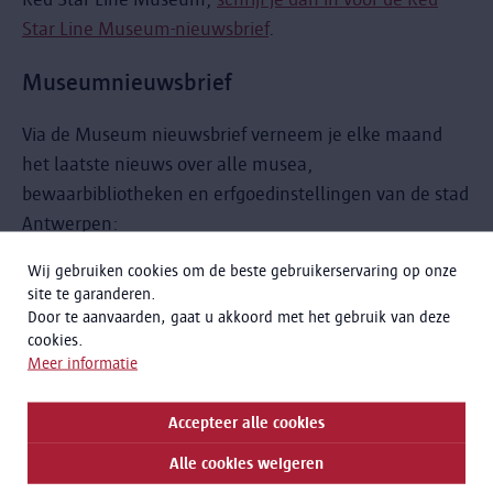
Star Line Museum-nieuwsbrief
.
Museumnieuwsbrief
Via de Museum nieuwsbrief verneem je elke maand
het laatste nieuws over alle musea,
bewaarbibliotheken en erfgoedinstellingen van de stad
Antwerpen:
Wij gebruiken cookies om de beste gebruikerservaring op onze
Boekenstad
site te garanderen.
Erfgoedbibliotheek Hendrik Conscience
Door te aanvaarden, gaat u akkoord met het gebruik van deze
Letterenhuis
cookies.
MAS | Museum aan de Stroom
Meer informatie
Middelheimmuseum
Museum Mayer van den Bergh
Accepteer alle cookies
Museum Plantin-Moretus / Prentenkabinet
Alle cookies weigeren
Museum Vleeshuis | Klank van de stad