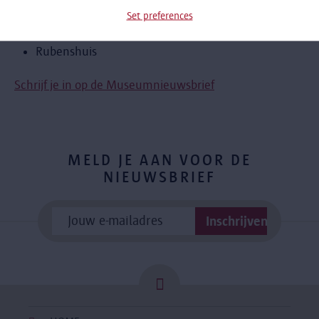
Red Star Line Museum
Set preferences
Rubenianum
Rubenshuis
Schrijf je in op de Museumnieuwsbrief
MELD JE AAN VOOR DE
NIEUWSBRIEF