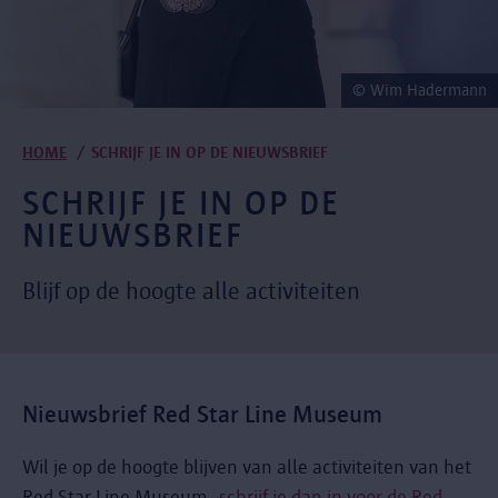
© Wim Hadermann
Kruimelpad
HOME
SCHRIJF JE IN OP DE NIEUWSBRIEF
SCHRIJF JE IN OP DE
NIEUWSBRIEF
Blijf op de hoogte alle activiteiten
Nieuwsbrief Red Star Line Museum
Wil je op de hoogte blijven van alle activiteiten van het
Red Star Line Museum,
schrijf je dan in voor de Red