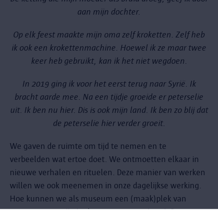
aan mijn dochter.
Op elk feest maakte mijn oma zelf kroketten. Zelf heb
ik ook een krokettenmachine. Hoewel ik ze maar twee
keer heb gebruikt, kan ik het niet wegdoen.
In 2019 ging ik voor het eerst terug naar Syrië. Ik
bracht aarde mee. Na een tijdje groeide er peterselie
uit. Ik ben nu hier. Dis is ook mijn land. Ik ben zo blij dat
de peterselie hier verder groeit.
We gaven de ruimte om tijd te nemen en te
verbeelden wat ertoe doet. We ontmoetten elkaar in
nieuwe verhalen en rituelen. Deze manier van werken
willen we ook meenemen in onze dagelijkse werking.
Hoe kunnen we als museum een (maak)plek van
troost en trots zijn in de context van migratie?