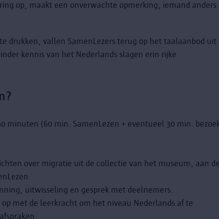
ering op, maakt een onverwachte opmerking, iemand anders
te drukken, vallen SamenLezers terug op het taalaanbod uit
nder kennis van het Nederlands slagen erin rijke
n?
90 minuten (60 min. SamenLezen + eventueel 30 min. bezoe
chten over migratie uit de collectie van het museum, aan d
enLezen.
enning, uitwisseling en gesprek met deelnemers.
 op met de leerkracht om het niveau Nederlands af te
afspraken.