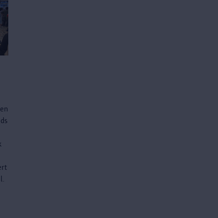
een
nds
k
ert
l.