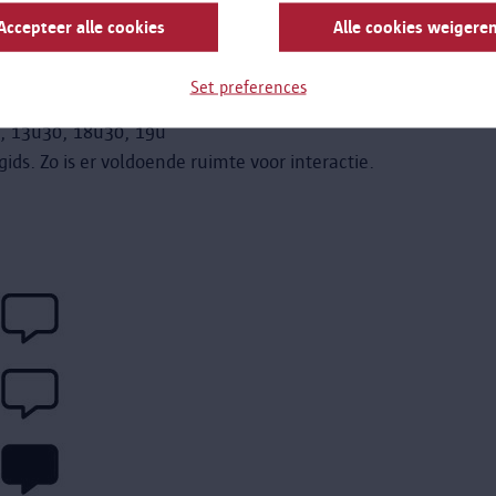
Accepteer alle cookies
Alle cookies weigere
e webshop
aanvragen. Voor deze rondleiding geldt het
Set preferences
gnamiddag, weekends en schoolvakanties
u, 13u30, 18u30, 19u
ds. Zo is er voldoende ruimte voor interactie.