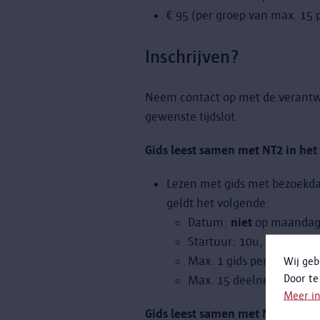
€ 95 (per groep van max. 15 
Inschrijven?
Neem contact op met de verantwoo
gewenste tijdslot.
Gids leest samen met NT2 in h
Lezen met gids met bezoekd
geldt het volgende:
Datum:
niet
op maandag
Startuur: 10u, 10u30, 1
Max. 1 gids per startuur
Wij geb
Door te
Max. 15 deelnemers per gi
Meer i
Gids leest samen met NT2 in de 