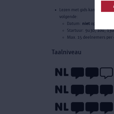
Lezen met gids kan je
via
onz
volgende:
Datum:
niet
op woensda
Startuur: 9u30, 10u, 13
Max. 15 deelnemers per gi
Taalniveau