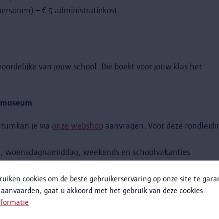
personen) + € 5 administratiekost.
rdelijke van jouw school. Die boekt voor jouw klas het
et museum
atumkan je
via
onze webshop
aanvragen. Voor deze rondleidi
, woensdagnamiddag, weekends en schoolvakanties
3u, 13u30
ruiken cookies om de beste gebruikerservaring op onze site te gar
 aanvaarden, gaat u akkoord met het gebruik van deze cookies.
ds. Zo is er voldoende ruimte voor interactie.
nformatie
klas (enkel regio Antwerpen)