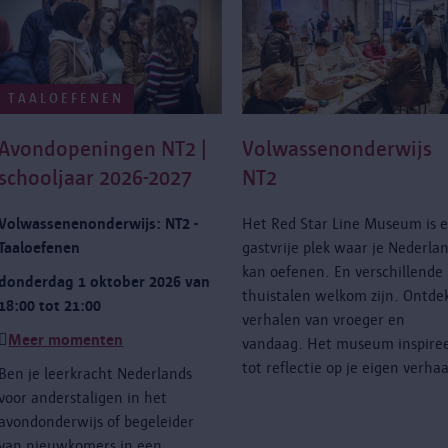
TAALOEFENEN
Avondopeningen NT2 |
Volwassenonderwijs
schooljaar 2026-2027
NT2
Volwassenenonderwijs: NT2 -
Het Red Star Line Museum is 
Taaloefenen
gastvrije plek waar je Nederla
kan oefenen. En verschillende
donderdag 1 oktober 2026 van
thuistalen welkom zijn. Ontde
18:00 tot 21:00
verhalen van vroeger en
Meer momenten
vandaag. Het museum inspire
tot reflectie op je eigen verhaa
Ben je leerkracht Nederlands
voor anderstaligen in het
avondonderwijs of begeleider
van nieuwkomers in een