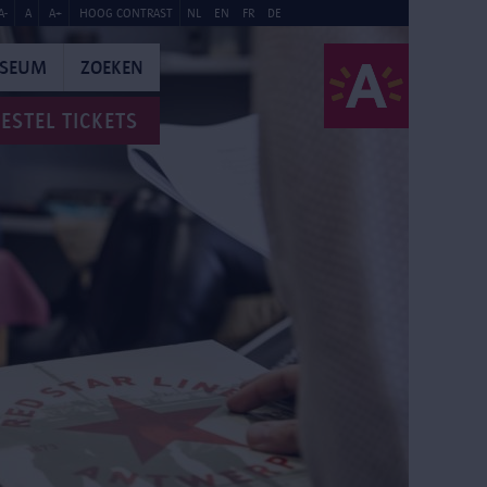
A-
A
A+
HOOG CONTRAST
NL
EN
FR
DE
USEUM
ZOEKEN
ESTEL TICKETS