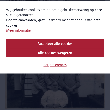
Wij gebruiken cookies om de beste gebruikerservaring op onze
site te garanderen.
Duik mee in de collectie met Els
Door te aanvaarden, gaat u akkoord met het gebruik van deze
cookies.
Onze digitale collectiebeheerder Els nam je in 2020 - tijdens de
Meer informatie
COVID-19-pandemie
-
mee in enkele interessante verhalen uit
onze collectie.
Accepteer alle cookies
Alle cookies weigeren
Set preferences