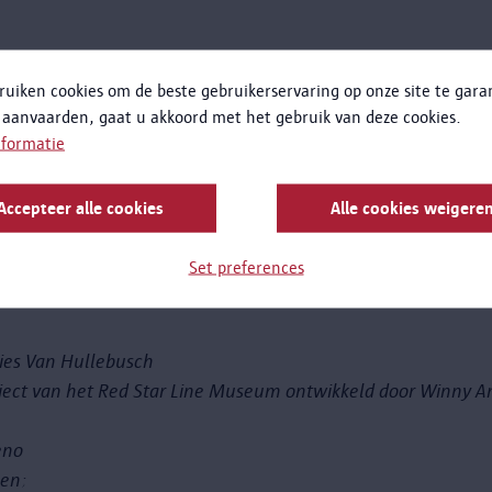
ruiken cookies om de beste gebruikerservaring op onze site te gar
 aanvaarden, gaat u akkoord met het gebruik van deze cookies.
 hand.
nformatie
nnen.
Accepteer alle cookies
Alle cookies weigere
Set preferences
lies Van Hullebusch
ect van het Red Star Line Museum ontwikkeld door Winny A
eno
len: