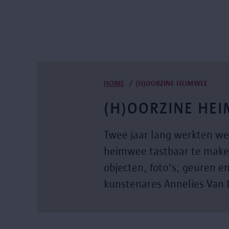
Kruimelpad
HOME
(H)OORZINE HEIMWEE
(H)OORZINE HE
Twee jaar lang werkten w
heimwee tastbaar te make
objecten, foto's, geuren e
kunstenares Annelies Van H