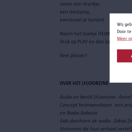
neem een drankje,
een leeslamp,
eventueel je leesbril.
Wij geb
Door te
Neem het boekje HEIMWEE in de
Meer i
Druk op PLAY en dan kan je begi
Veel plezier!
OVER HET (H)OORZINE
Audio en beeld (h)oorzine: Anne
Concept heimweedozen: een proj
en Nadia Babazia
Gids doorheen de audio: Zokaa Z
Stemmen die hun verhaal vertel