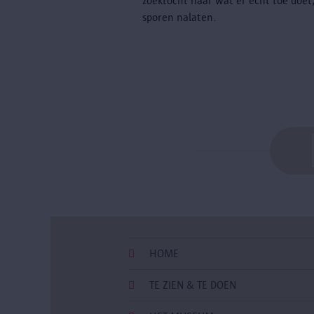
zoektocht naar wat er echt toe doet
sporen nalaten.
HOME
TE ZIEN & TE DOEN