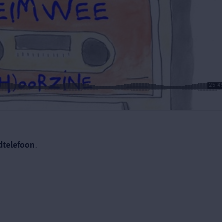
dtelefoon
.