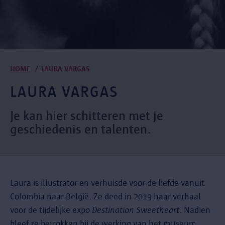
Kruimelpad
HOME
LAURA VARGAS
LAURA VARGAS
Je kan hier schitteren met je
geschiedenis en talenten.
Laura is illustrator en verhuisde voor de liefde vanuit
Colombia naar België. Ze deed in 2019 haar verhaal
voor de tijdelijke expo
Destination Sweetheart
. Nadien
bleef ze betrokken bij de werking van het museum.