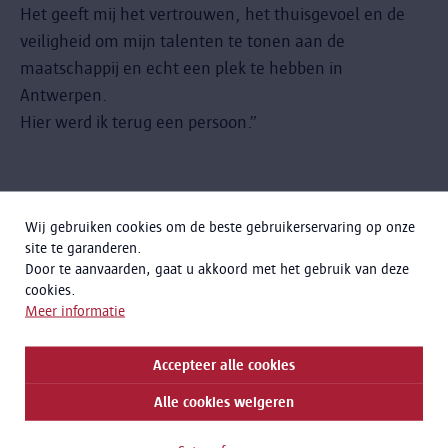
Het geeft mij het vertrouwen, het thuisgevoel en de
veiligheid om mijn talenten te tonen aan de
maatschappij en echt een plek te hebben in
Antwerpen.
Hier werd ik terug een persoon.”
Wat Laura ons schonk
Wij gebruiken cookies om de beste gebruikerservaring op onze
site te garanderen.
Laura schonk ons 2 foto's, 2 tekeningen, haar
Door te aanvaarden, gaat u akkoord met het gebruik van deze
cookies.
huwelijksuitnodiging en een interview over haar
Meer informatie
migratie naar België.
Accepteer alle cookies
Alle cookies weigeren